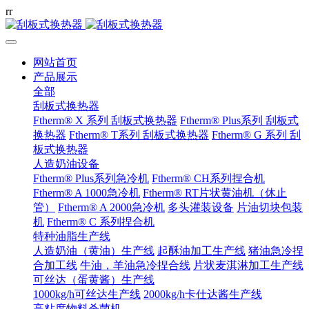
r
r
网站首页
产品展示
全部
刮板式换热器
Ftherm® X 系列 刮板式换热器
Ftherm® Plus系列 刮板式
换热器
Ftherm® T系列 刮板式换热器
Ftherm® G 系列 刮
板式换热器
人造奶油设备
Ftherm® Plus系列急冷机
Ftherm® CH系列捏合机
Ftherm® A 1000急冷机
Ftherm® RT片状黄油机（休止
管）
Ftherm® A 2000急冷机
多头灌装设备
片油切块包装
机
Ftherm® C 系列捏合机
特种油脂生产线
人造奶油（黄油）生产线
起酥油加工生产线
猪油急冷捏
合加工线
牛油，羊油急冷捏合线
片状麦淇淋加工生产线
可丝达（蛋黄酱）生产线
1000kg/h可丝达生产线
2000kg/h卡仕达酱生产线
高粘度物料杀菌机