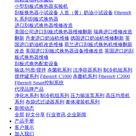
小型刮板式换热器实验机
刮板换热器小试设备
人造（黄）奶油小试设备
Ftherm®
K 系列刮板式换热器
进口刮板式换热器维修改造
美国公司进口刮板式换热器维修翻新
瑞典进口维修改造
翻新
丹麦进口奶油机维修
德国进口奶油机维修翻新
英
国进口奶油机改造维修
荷兰进口刮板式换热机维修翻新
改造
美国进口刮板式换热器设备维修改造
英国进口的刮
板式换热器维修
刮板式换热配套设备
输送/均质/搅拌
杀菌机系列
洁净容器系列
制冷机组系列
搅拌罐系列
Ftherm® C1000
杀菌机系列
Ftherm® C2000
Ftherm® Smart控制系统
代理品牌产品
净化水系列
制冷机组系列
压力输送泵系列
高压均质机
系列
布袋式过滤器系列
膏体灌装机系列
新闻动态
全部
好文分享
行业资讯
企业新闻
产品手册
客户展示
加入我们