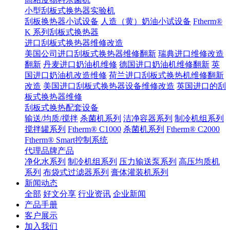
小型刮板式换热器实验机
刮板换热器小试设备
人造（黄）奶油小试设备
Ftherm®
K 系列刮板式换热器
进口刮板式换热器维修改造
美国公司进口刮板式换热器维修翻新
瑞典进口维修改造
翻新
丹麦进口奶油机维修
德国进口奶油机维修翻新
英
国进口奶油机改造维修
荷兰进口刮板式换热机维修翻新
改造
美国进口刮板式换热器设备维修改造
英国进口的刮
板式换热器维修
刮板式换热配套设备
输送/均质/搅拌
杀菌机系列
洁净容器系列
制冷机组系列
搅拌罐系列
Ftherm® C1000
杀菌机系列
Ftherm® C2000
Ftherm® Smart控制系统
代理品牌产品
净化水系列
制冷机组系列
压力输送泵系列
高压均质机
系列
布袋式过滤器系列
膏体灌装机系列
新闻动态
全部
好文分享
行业资讯
企业新闻
产品手册
客户展示
加入我们