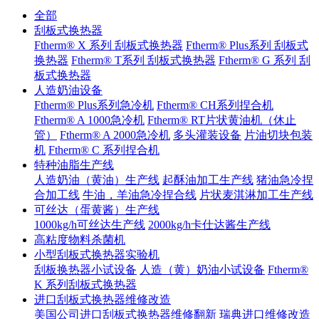
全部
刮板式换热器
Ftherm® X 系列 刮板式换热器
Ftherm® Plus系列 刮板式
换热器
Ftherm® T系列 刮板式换热器
Ftherm® G 系列 刮
板式换热器
人造奶油设备
Ftherm® Plus系列急冷机
Ftherm® CH系列捏合机
Ftherm® A 1000急冷机
Ftherm® RT片状黄油机（休止
管）
Ftherm® A 2000急冷机
多头灌装设备
片油切块包装
机
Ftherm® C 系列捏合机
特种油脂生产线
人造奶油（黄油）生产线
起酥油加工生产线
猪油急冷捏
合加工线
牛油，羊油急冷捏合线
片状麦淇淋加工生产线
可丝达（蛋黄酱）生产线
1000kg/h可丝达生产线
2000kg/h卡仕达酱生产线
高粘度物料杀菌机
小型刮板式换热器实验机
刮板换热器小试设备
人造（黄）奶油小试设备
Ftherm®
K 系列刮板式换热器
进口刮板式换热器维修改造
美国公司进口刮板式换热器维修翻新
瑞典进口维修改造