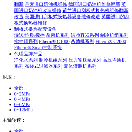
翻新
丹麦进口奶油机维修
德国进口奶油机维修翻新
英
国进口奶油机改造维修
荷兰进口刮板式换热机维修翻新
改造
美国进口刮板式换热器设备维修改造
英国进口的刮
板式换热器维修
刮板式换热配套设备
输送/均质/搅拌
杀菌机系列
洁净容器系列
制冷机组系列
搅拌罐系列
Ftherm® C1000
杀菌机系列
Ftherm® C2000
Ftherm® Smart控制系统
代理品牌产品
净化水系列
制冷机组系列
压力输送泵系列
高压均质机
系列
布袋式过滤器系列
膏体灌装机系列
耐压：
全部
0~2MPa
0~4MPa
0~6MPa
0~12MPa
主轴转速：
全部