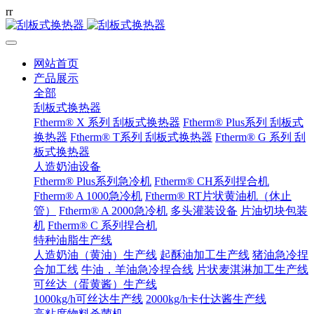
r
r
网站首页
产品展示
全部
刮板式换热器
Ftherm® X 系列 刮板式换热器
Ftherm® Plus系列 刮板式
换热器
Ftherm® T系列 刮板式换热器
Ftherm® G 系列 刮
板式换热器
人造奶油设备
Ftherm® Plus系列急冷机
Ftherm® CH系列捏合机
Ftherm® A 1000急冷机
Ftherm® RT片状黄油机（休止
管）
Ftherm® A 2000急冷机
多头灌装设备
片油切块包装
机
Ftherm® C 系列捏合机
特种油脂生产线
人造奶油（黄油）生产线
起酥油加工生产线
猪油急冷捏
合加工线
牛油，羊油急冷捏合线
片状麦淇淋加工生产线
可丝达（蛋黄酱）生产线
1000kg/h可丝达生产线
2000kg/h卡仕达酱生产线
高粘度物料杀菌机