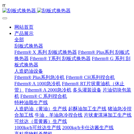
r
r
网站首页
产品展示
全部
刮板式换热器
Ftherm® X 系列 刮板式换热器
Ftherm® Plus系列 刮板式
换热器
Ftherm® T系列 刮板式换热器
Ftherm® G 系列 刮
板式换热器
人造奶油设备
Ftherm® Plus系列急冷机
Ftherm® CH系列捏合机
Ftherm® A 1000急冷机
Ftherm® RT片状黄油机（休止
管）
Ftherm® A 2000急冷机
多头灌装设备
片油切块包装
机
Ftherm® C 系列捏合机
特种油脂生产线
人造奶油（黄油）生产线
起酥油加工生产线
猪油急冷捏
合加工线
牛油，羊油急冷捏合线
片状麦淇淋加工生产线
可丝达（蛋黄酱）生产线
1000kg/h可丝达生产线
2000kg/h卡仕达酱生产线
高粘度物料杀菌机