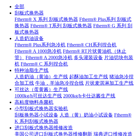
全部
刮板式换热器
Ftherm® X 系列 刮板式换热器
Ftherm® Plus系列 刮板式
换热器
Ftherm® T系列 刮板式换热器
Ftherm® G 系列 刮
板式换热器
人造奶油设备
Ftherm® Plus系列急冷机
Ftherm® CH系列捏合机
Ftherm® A 1000急冷机
Ftherm® RT片状黄油机（休止
管）
Ftherm® A 2000急冷机
多头灌装设备
片油切块包装
机
Ftherm® C 系列捏合机
特种油脂生产线
人造奶油（黄油）生产线
起酥油加工生产线
猪油急冷捏
合加工线
牛油，羊油急冷捏合线
片状麦淇淋加工生产线
可丝达（蛋黄酱）生产线
1000kg/h可丝达生产线
2000kg/h卡仕达酱生产线
高粘度物料杀菌机
小型刮板式换热器实验机
刮板换热器小试设备
人造（黄）奶油小试设备
Ftherm®
K 系列刮板式换热器
进口刮板式换热器维修改造
美国公司进口刮板式换热器维修翻新
瑞典进口维修改造