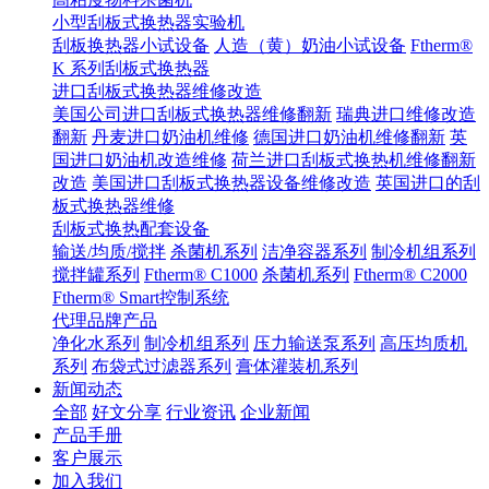
小型刮板式换热器实验机
刮板换热器小试设备
人造（黄）奶油小试设备
Ftherm®
K 系列刮板式换热器
进口刮板式换热器维修改造
美国公司进口刮板式换热器维修翻新
瑞典进口维修改造
翻新
丹麦进口奶油机维修
德国进口奶油机维修翻新
英
国进口奶油机改造维修
荷兰进口刮板式换热机维修翻新
改造
美国进口刮板式换热器设备维修改造
英国进口的刮
板式换热器维修
刮板式换热配套设备
输送/均质/搅拌
杀菌机系列
洁净容器系列
制冷机组系列
搅拌罐系列
Ftherm® C1000
杀菌机系列
Ftherm® C2000
Ftherm® Smart控制系统
代理品牌产品
净化水系列
制冷机组系列
压力输送泵系列
高压均质机
系列
布袋式过滤器系列
膏体灌装机系列
新闻动态
全部
好文分享
行业资讯
企业新闻
产品手册
客户展示
加入我们