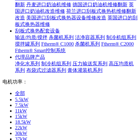
翻新
丹麦进口奶油机维修
德国进口奶油机维修翻新
英
国进口奶油机改造维修
荷兰进口刮板式换热机维修翻新
改造
美国进口刮板式换热器设备维修改造
英国进口的刮
板式换热器维修
刮板式换热配套设备
输送/均质/搅拌
杀菌机系列
洁净容器系列
制冷机组系列
搅拌罐系列
Ftherm® C1000
杀菌机系列
Ftherm® C2000
Ftherm® Smart控制系统
代理品牌产品
净化水系列
制冷机组系列
压力输送泵系列
高压均质机
系列
布袋式过滤器系列
膏体灌装机系列
电机功率：
全部
5.5kW
7.5kW
11kW
15kW
18.5kW
22kW
30kW
37kW